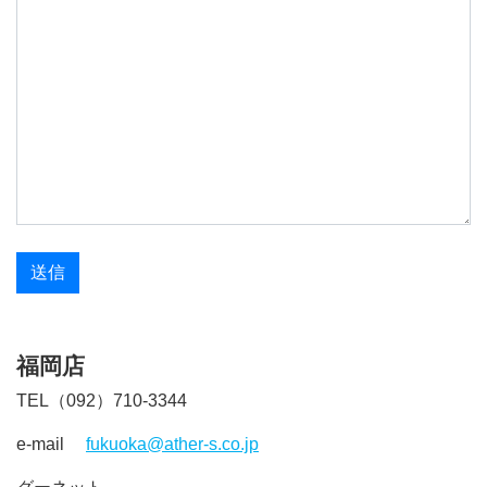
福岡店
TEL（092）710-3344
e-mail
fukuoka@ather-s.co.jp