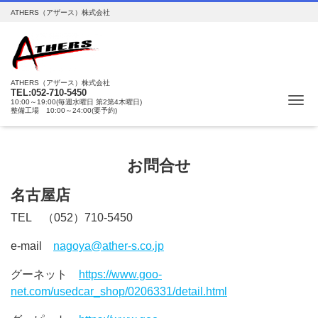
ATHERS（アザース）株式会社
ATHERS（アザース）株式会社
TEL:052-710-5450
Me
10:00～19:00(毎週水曜日 第2第4木曜日)
整備工場 10:00～24:00(要予約)
お問合せ
名古屋店
TEL （052）710-5450
e-mail
nagoya@ather-s.co.jp
グーネット
https://www.goo-
net.com/usedcar_shop/0206331/detail.html